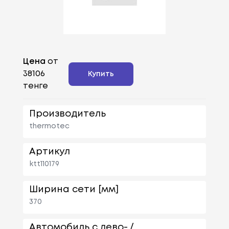
Цена
от
38106
Купить
тенге
Производитель
thermotec
Артикул
ktt110179
Ширина сети [мм]
370
Автомобиль с лево- /