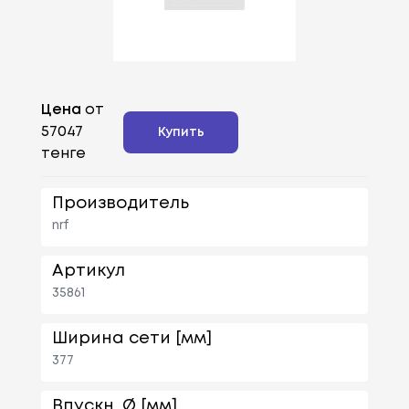
Цена
от
57047
Купить
тенге
Производитель
nrf
Артикул
35861
Ширина сети [мм]
377
Впускн. Ø [мм]