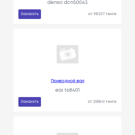
denso dcn50043
Заказать
от 98207 тенге
Приводной вал
eai t68401
Заказать
от 255841 тенге