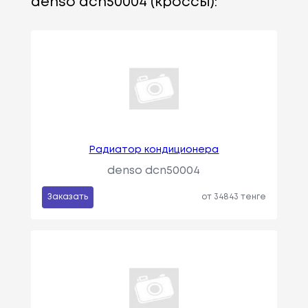
denso dcn50004 (кроссы):
Радиатор кондиционера
denso dcn50004
Заказать
от 34843 тенге