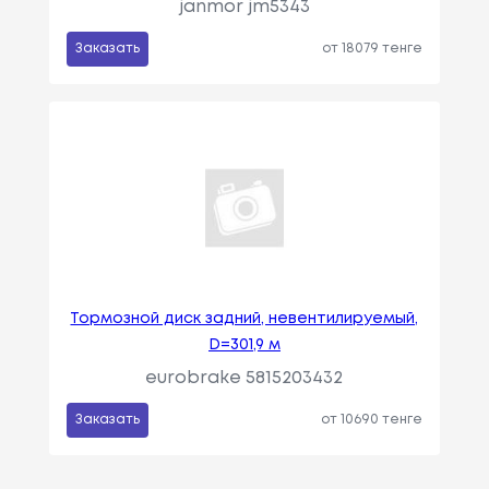
janmor jm5343
Заказать
от 18079 тенге
Тормозной диск задний, невентилируемый,
D=301,9 м
eurobrake 5815203432
Заказать
от 10690 тенге