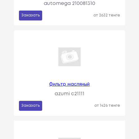
automega 210081310
Заказать
от 2632 тенге
Фильтр масляный
azumi c21111
Заказать
от 1426 тенге