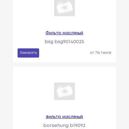
Фильтр масляный
bsg bsg90140025
Заказать
от 716 тенге
фильтр масляный
borsehung b19092