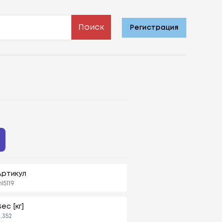
Поиск
Регистрация
Артикул
l5119
ес [кг]
,352