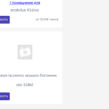
/ помещения для
stabilus 9341xc
азать
от 10298 тенге
овая пружина, крышка багажник
aic 53861
азать