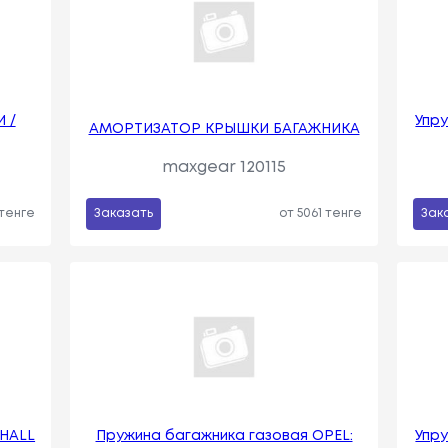
 /
Упр
АМОРТИЗАТОР КРЫШКИ БАГАЖНИКА
maxgear 120115
 тенге
Заказать
от 5061 тенге
Зак
XHALL
Пружина багажника газовая OPEL:
Упр