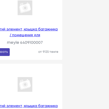
угий элемент, крышка багажника
/ помещения для
meyle 6409100007
азать
от 9135 тенге
угий элемент, крышка багажника