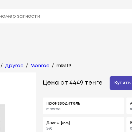
/
Другое
/
Monroe
/
ml5119
Цена
от 4449 тенге
Купить
Производитель
monroe
m
Длина [мм]
В
540
0