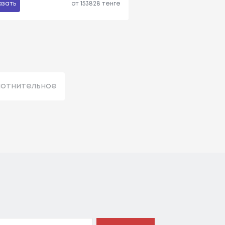
азать
от 153828 тенге
лотнительное