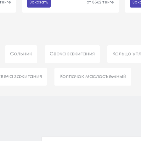
 тенге
Заказать
от 8362 тенге
Зак
Сальник
Свеча зажигания
Кольцо уп
веча зажигания
Колпачок маслосъемный