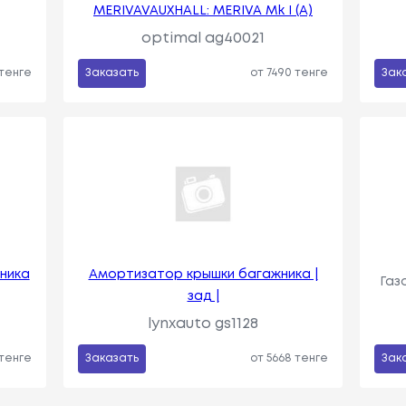
MERIVAVAUXHALL: MERIVA Mk I (A)
optimal ag40021
 тенге
Заказать
от 7490 тенге
Зак
ника
Амортизатор крышки багажника |
Газ
зад |
lynxauto gs1128
 тенге
Заказать
от 5668 тенге
Зак