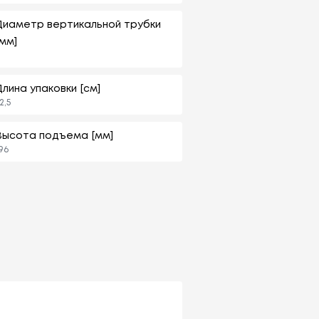
Диаметр вертикальной трубки
[мм]
8
Длина упаковки [см]
2,5
Высота подъема [мм]
96