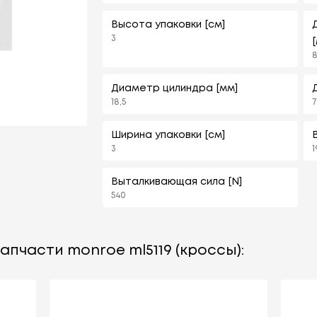
Высота упаковки [см]
3
Диаметр цилиндра [мм]
18,5
7
Ширина упаковки [см]
3
1
Выталкивающая сила [N]
540
апчасти monroe ml5119 (кроссы):