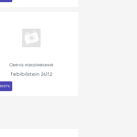
Свеча накаливания
febibilstein 26112
азать