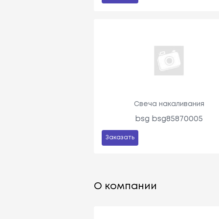
Свеча накаливания
bsg bsg85870005
Заказать
О компании