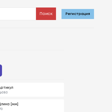
Поиск
Регистрация
Артикул
kp080
Длина [мм]
70