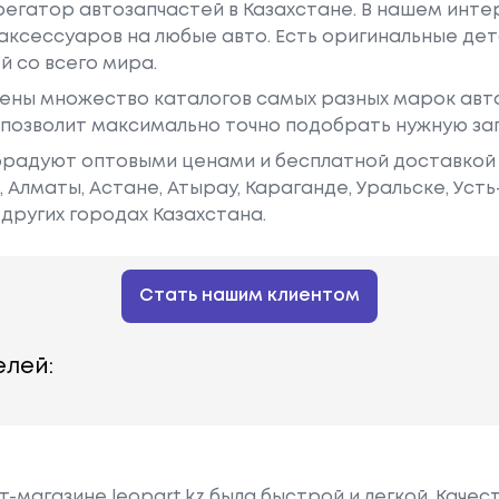
грегатор автозапчастей в Казахстане. В нашем инте
аксессуаров на любые авто. Есть оригинальные дет
й со всего мира.
ены множество каталогов самых разных марок авто
у позволит максимально точно подобрать нужную за
радуют оптовыми ценами и бесплатной доставкой 
е, Алматы, Астане, Атырау, Караганде, Уральске, Уст
других городах Казахстана.
Стать нашим клиентом
лей:
-магазине leopart.kz была быстрой и легкой. Качес