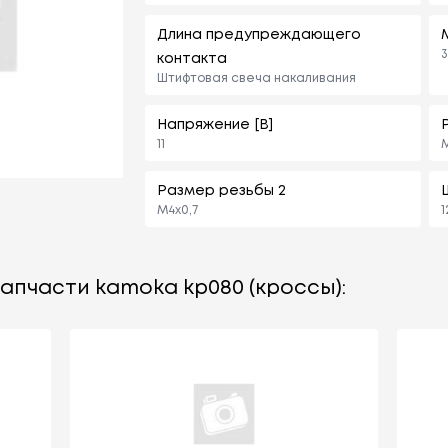
Длина предупреждающего
3
контакта
Штифтовая свеча накаливания
Напряжение [В]
11
M
Размер резьбы 2
M4x0,7
1
апчасти kamoka kp080 (кроссы):