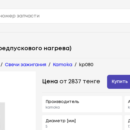
редпускового нагрева)
/
Свечи зажигания
/
Kamoka
/
kp080
Цена
от 2837 тенге
Купить
Производитель
kamoka
Диаметр [мм]
5
1