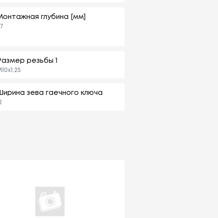
Монтажная глубина [мм]
7
Размер резьбы 1
10x1,25
Ширина зева гаечного ключа
2