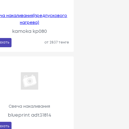
ча накаливания(предпускового
нагрева)
kamoka kp080
азать
от 2837 тенге
Свеча накаливания
blueprint adt31814
азать