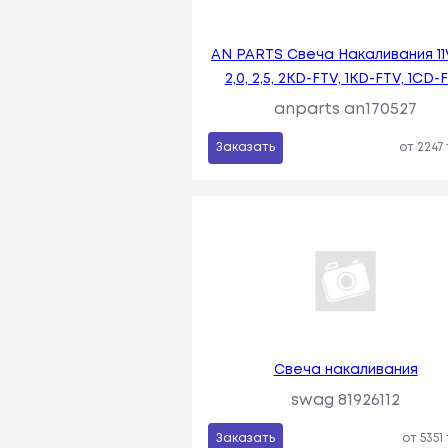
AN PARTS Свеча Накаливания 11
2,0, 2,5, 2KD-FTV, 1KD-FTV, 1CD-
anparts an170527
Заказать
от 2247
Свеча накаливания
swag 81926112
Заказать
от 5351