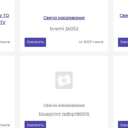
V TO
Све
Свеча накаливания
FTV
bremi 26052
 тенге
Заказать
от 8109 тенге
Зак
Свеча накаливания
blueprint adbp180015
 тенге
Заказать
Зак