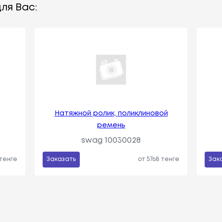
ля Вас:
Натяжной ролик, поликлиновой
ремень
swag 10030028
 тенге
Заказать
от 5768 тенге
Зак