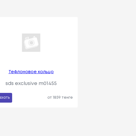
Тефлоновое кольцо
sds exclusive m01455
азать
от 1859 тенге