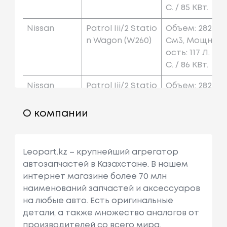
С. / 85 КВт.
Nissan
Patrol Iii/2 Statio
Объем: 2826
N Wagon (w260)
См3, Мощн
Ость: 117 Л.
С. / 86 КВт.
Nissan
Patrol Iii/2 Statio
Объем: 2826
N Wagon (w260)
См3, Мощн
Ость: 116 Л.
О компании
С. / 85 КВт.
Nissan
Patrol Gr Iv (y60,
Объем: 2826
Leopart.kz – крупнейший агрегатор
Gr)
См3, Мощн
автозапчастей в Казахстане. В нашем
Ость: 116 Л.
интернет магазине более 70 млн
С. / 85 КВт.
наименований запчастей и аксессуаров
на любые авто. Есть оригинальные
детали, а также множество аналогов от
производителей со всего мира.