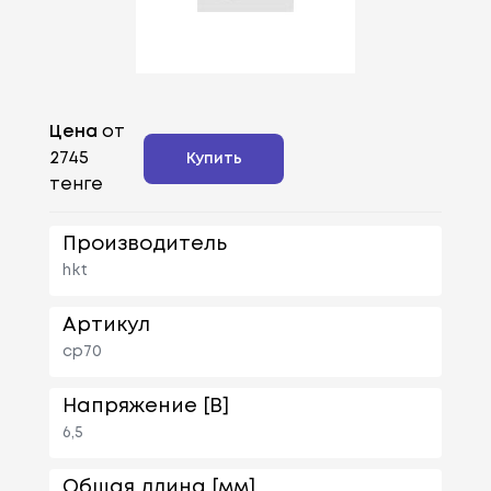
Цена
от
2745
Купить
тенге
Производитель
hkt
Артикул
cp70
Напряжение [В]
6,5
Общая длина [мм]