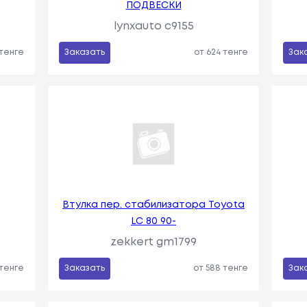
ПОДВЕСКИ
lynxauto c9155
 тенге
Заказать
от 624 тенге
Зак
Втулка пер. стабилизатора Toyota
LC 80 90-
zekkert gm1799
 тенге
Заказать
от 588 тенге
Зак