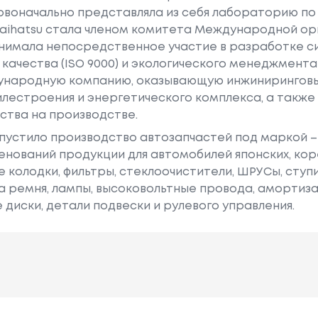
ервоначально представляла из себя лабораторию по
a Kaihatsu стала членом комитета Международной о
инимала непосредственное участие в разработке 
чества (ISO 9000) и экологического менеджмента (I
дународную компанию, оказывающую инжиниринговые
лестроения и энергетического комплекса, а такж
ества на производстве.
 запустило производство автозапчастей под маркой 
менований продукции для автомобилей японских, кор
 колодки, фильтры, стеклоочистители, ШРУСы, ступ
а ремня, лампы, высоковольтные провода, амортиз
диски, детали подвески и рулевого управления.