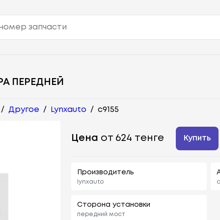
РА ПЕРЕДНЕЙ
/
Другое
/
Lynxauto
/
c9155
Цена
от 624 тенге
Купить
Производитель
lynxauto
c
Сторона установки
передний мост