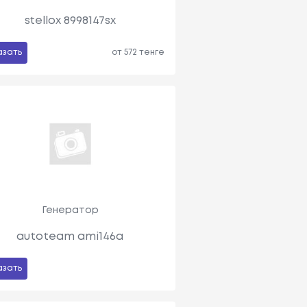
stellox 8998147sx
азать
от 572 тенге
Генератор
autoteam ami146a
азать