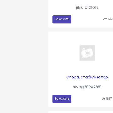
jikiu bl21019
Заказать
от 176
Опора, стабилизатор
swag 81942881
Заказать
от 887