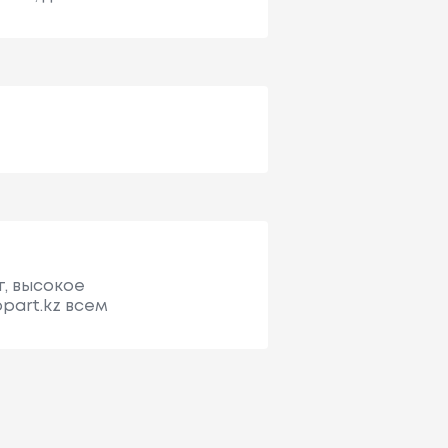
, высокое
part.kz всем