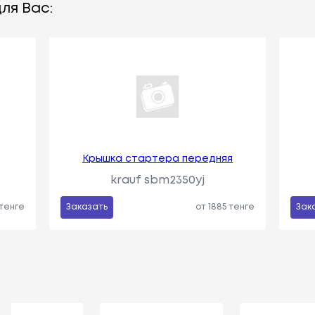
ля Вас:
Крышка стартера передняя
krauf sbm2350yj
 тенге
Заказать
от 1885 тенге
Зак