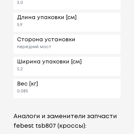
5,0
Длина упаковки [см]
5,9
Сторона установки
передний мост
Ширина упаковки [см]
5,2
Вес [кг]
0,085
Аналоги и заменители запчасти
febest tsb807 (кроссы):