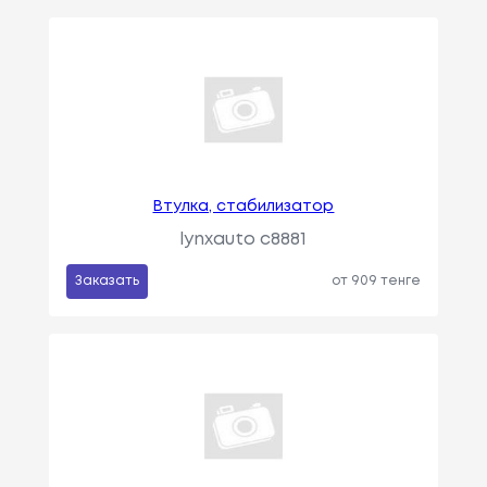
Втулка, стабилизатор
lynxauto c8881
Заказать
от 909 тенге