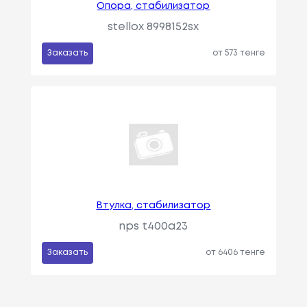
Опора, стабилизатор
stellox 8998152sx
Заказать
от 573 тенге
Втулка, стабилизатор
nps t400a23
Заказать
от 6406 тенге