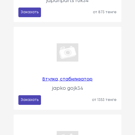
japanparts ruk34
Заказать
от 873 тенге
Втулка, стабилизатор
japko gojk34
Заказать
от 1353 тенге