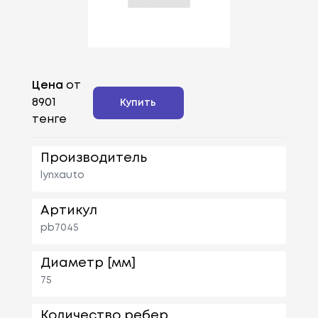
Цена
от
8901
Купить
тенге
Производитель
lynxauto
Артикул
pb7045
Диаметр [мм]
75
Количество ребер