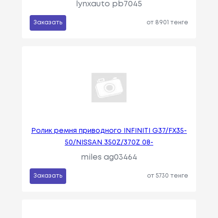
lynxauto pb7045
Заказать
от 8901 тенге
Ролик ремня приводного INFINITI G37/FX35-
50/NISSAN 350Z/370Z 08-
miles ag03464
Заказать
от 5730 тенге