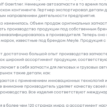
lf Gaertner. Немецкие автозапчасти в то время по
ком континенте. Гертнер экспортировал детали дл
ным направлением деятельности предприятия.
зко изменилась. Объем продаж оригинальных запчаст
ать производство продукции под собственным брен
реквалифицировалась в производителя. Теперь оно
 марок, известные под брендом Meyle. Продукция с
ет достаточно большой опыт производства запчасте
нок широкий ассортимент продукции, соответству
лючает в себя запчасти для легковых и грузовых ав
ынок такие детали, как:
здаются с применением инновационных технологий 
 внимание производитель уделяет качеству своей
производства. Все изделия соответствуют междун
 в более чем 120 странах мира, а ассортимент нас