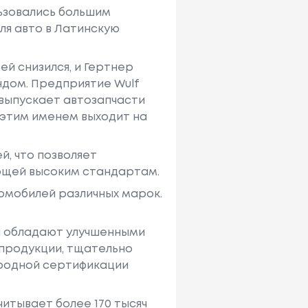
льзовались большим
я авто в Латинскую
ей снизился, и Гертнер
дом. Предприятие Wulf
 выпускает автозапчасти
 этим именем выходит на
й, что позволяет
ющей высоким стандартам.
томобилей различных марок.
и обладают улучшенными
 продукции, тщательно
ародной сертификации
читывает более 170 тысяч