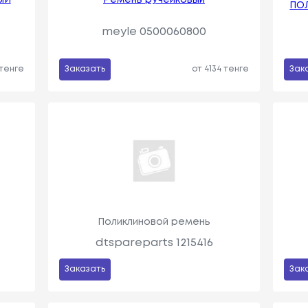
ЫЙ
Ремень ручейковый
ПО
meyle 0500060800
 тенге
Заказать
от 4134 тенге
Зак
Поликлиновой ремень
dtspareparts 1215416
Заказать
Зак