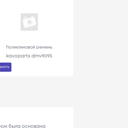
Поликлиновой ремень
kavoparts dmv9095
азать
ером была основана