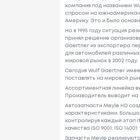
компания под названием Wu
спросом на южноамериканс
Америку. Это и было основ
Но в 1995 году ситуация ре
принял решение организов
Gaertner из экспортера пе
для автомобилей различных
мировой рынок в 2002 году.
Сегодня Wulf Gaertner име
поставлять на мировой ры
Ассортиментная линейка вк
Производитель выводит на р
Автозапчасти Meyle HD со
характеристиками. Большое
контролируя каждый этап 
качества ISO 9001; ISO 14001.
Запчасти Meyle реализуются