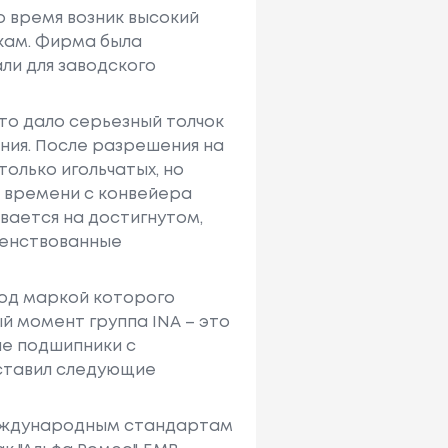
то время возник высокий
кам. Фирма была
ли для заводского
то дало серьезный толчок
ния. После разрешения на
только игольчатых, но
к времени с конвейера
вается на достигнутом,
шенствованные
 под маркой которого
й момент группа INA – это
ые подшипники с
дставил следующие
международным стандартам