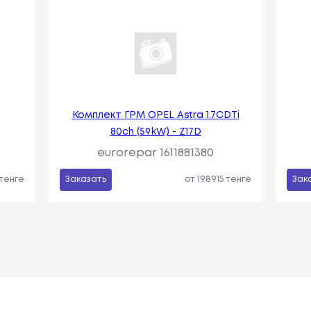
Комплект ГРМ OPEL Astra 1.7CDTi
80ch (59kW) - Z17D
eurorepar 1611881380
 тенге
Заказать
от 198915 тенге
Зак