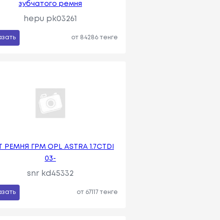
зубчатого ремня
hepu pk03261
азать
от 84286 тенге
Т РЕМНЯ ГРМ OPL ASTRA 1.7CTDI
03-
snr kd45332
азать
от 67117 тенге