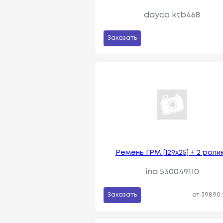
dayco ktb468
Заказать
Ремень ГРМ [129x25] + 2 роли
ina 530049110
Заказать
от 39890