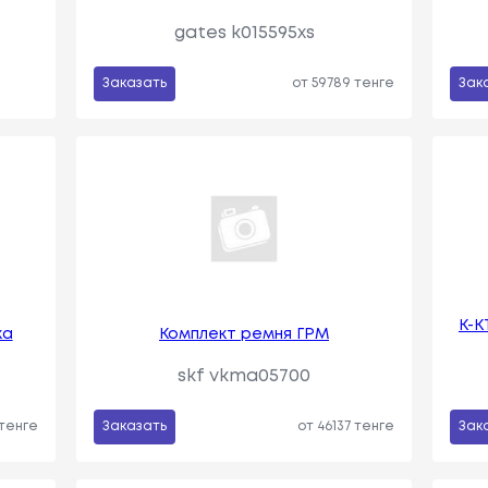
gates k015595xs
Заказать
от 59789 тенге
Зак
К-К
ка
Комплект ремня ГРМ
skf vkma05700
 тенге
Заказать
от 46137 тенге
Зак