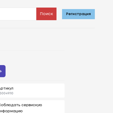
Поиск
Регистрация
ь
Артикул
30049110
Соблюдать сервисную
информацию