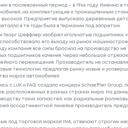
нии в послевоенный период – в 1946 году. Именно в 
томобилей, на комплектующие к промышленным стан
– высокой. Предприятие выпускало деревянные дета
еталла в те годы была в Германии под запретом.
 Георг Шеффлер изобрел игольчатые подшипники, ч
способствовало его выходу на рынок машинострое
оду компания все силы бросила на производство не 
ых подшипников качения. Через небольшой отрезо
ейного перемещения. Производитель не останавли
овые технологии, предлагая рынку новые и усовер
тва марок автомобилей.
шись с LUK и FAG, создала концерн Schaeffler Group,
ов, расположенных в разных странах мира. На данны
водству таких запчастей, как радиальные роликов
своей ассортиментной линейке производитель пре
ые под торговой маркой INA, отвечают строгим 