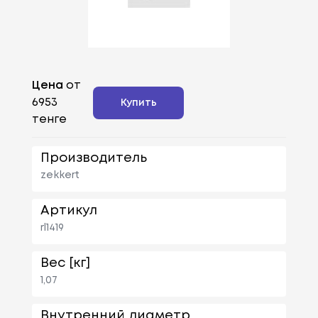
Цена
от
6953
Купить
тенге
Производитель
zekkert
Артикул
rl1419
Вес [кг]
1,07
Внутренний диаметр