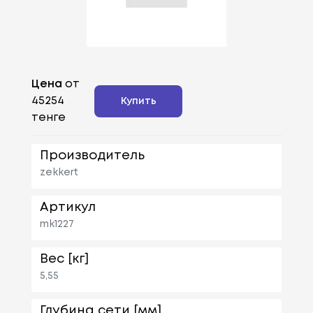
Цена
от
45254
Купить
тенге
Производитель
zekkert
Артикул
mk1227
Вес [кг]
5,55
Глубина сети [мм]