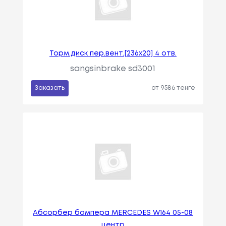
Торм.диск пер.вент.[236x20] 4 отв.
sangsinbrake sd3001
Заказать
от 9586 тенге
Абсорбер бампера MERCEDES W164 05-08
центр