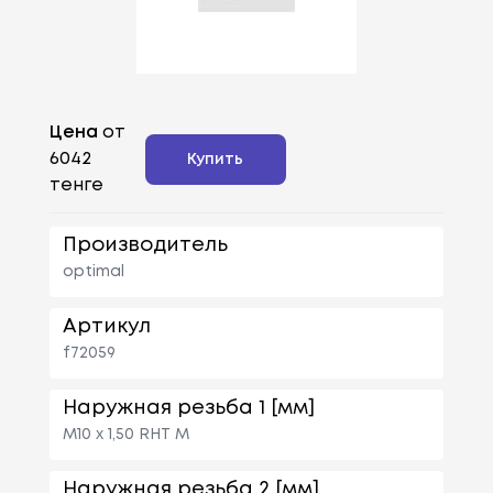
Цена
от
6042
Купить
тенге
Производитель
optimal
Артикул
f72059
Наружная резьба 1 [мм]
M10 x 1,50 RHT M
Наружная резьба 2 [мм]