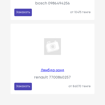
bosch 0986494256
Заказать
от 10475 тенге
Лямбда-зонд
renault 7700860257
Заказать
от 86070 тенге