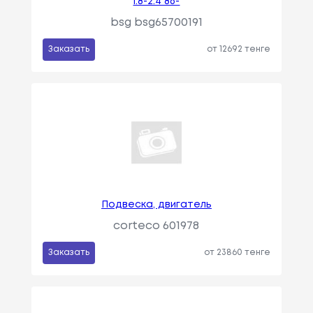
1.8-2.4 86-
bsg bsg65700191
Заказать
от 12692 тенге
Подвеска, двигатель
corteco 601978
Заказать
от 23860 тенге