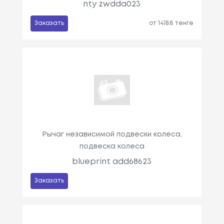
nty zwdda023
Заказать
от 14188 тенге
Рычаг независимой подвески колеса,
подвеска колеса
blueprint add68623
Заказать