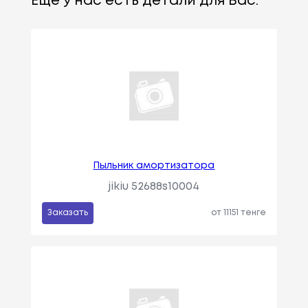
Еще у нас есть детали для Вас:
Пыльник амортизатора
jikiu 52688s10004
Заказать
от 11151 тенге