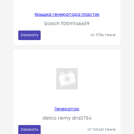
Крышка генератора пластик
bosch f00m146659
Заказать
от 11756 тенге
Генератор
delco remy dra3754
Заказать
от 130461 тенге