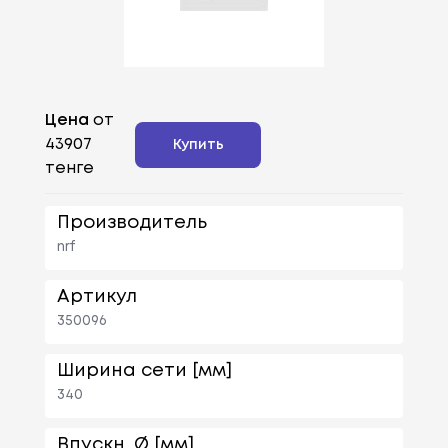
Цена
от
43907
Купить
тенге
Производитель
nrf
Артикул
350096
Ширина сети [мм]
340
Впускн. Ø [мм]