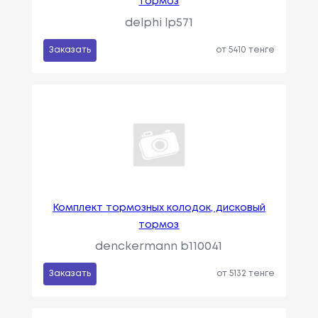
тормоз
delphi lp571
Заказать
от 5410 тенге
Комплект тормозных колодок, дисковый
тормоз
denckermann b110041
Заказать
от 5132 тенге