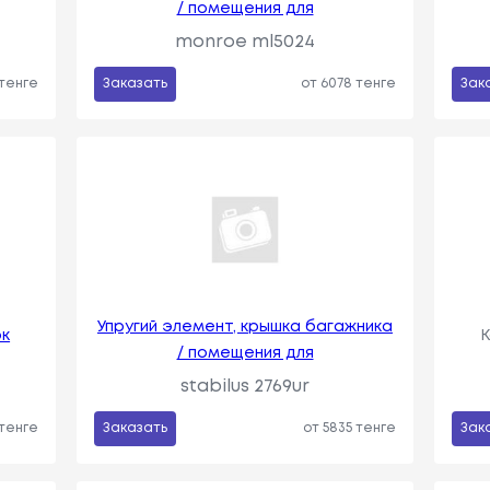
/ помещения для
monroe ml5024
 тенге
Заказать
от 6078 тенге
Зак
Упругий элемент, крышка багажника
ок
К
/ помещения для
stabilus 2769ur
 тенге
Заказать
от 5835 тенге
Зак