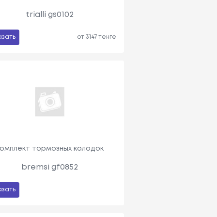
trialli gs0102
азать
от 3147 тенге
омплект тормозных колодок
bremsi gf0852
азать