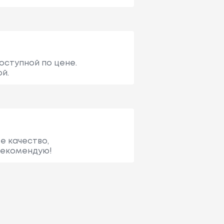
доступной по цене.
й.
е качество,
рекомендую!