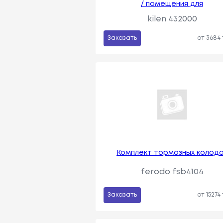
/ помещения для
kilen 432000
Заказать
от 3684
Комплект тормозных колод
ferodo fsb4104
Заказать
от 15274