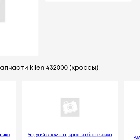
пчасти kilen 432000 (кроссы):
ника
Упругий элемент, крышка багажника
Ам