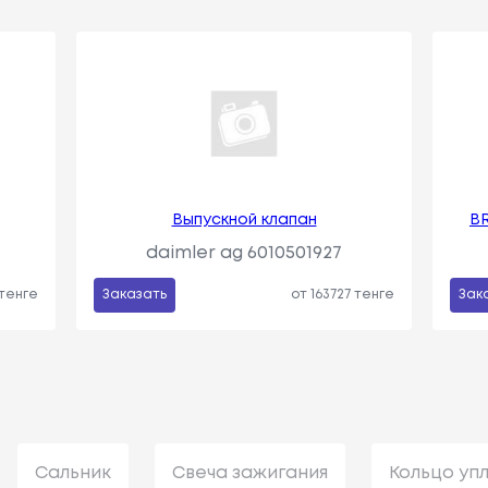
Выпускной клапан
BR
daimler ag 6010501927
 тенге
Заказать
от 163727 тенге
Зак
Сальник
Свеча зажигания
Кольцо уп