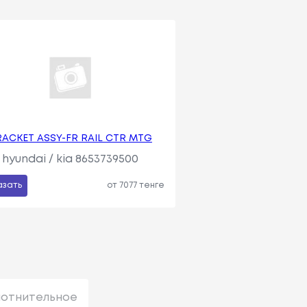
ACKET ASSY-FR RAIL CTR MTG
hyundai / kia 8653739500
азать
от 7077 тенге
лотнительное