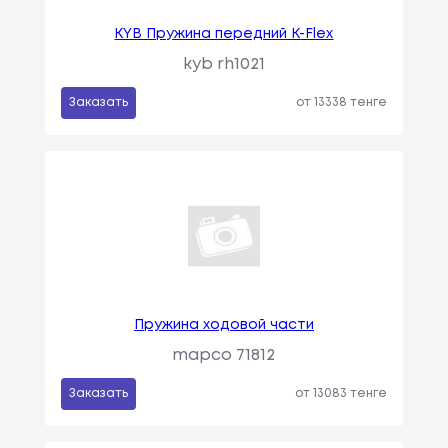
KYB Пружина передний K-Flex
kyb rh1021
Заказать
от 13338 тенге
Пружина ходовой части
mapco 71812
Заказать
от 13083 тенге