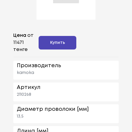
Цена
от
11471
Купить
тенге
Производитель
kamoka
Артикул
2110268
Диаметр проволоки [мм]
13,5
Длина [мм]