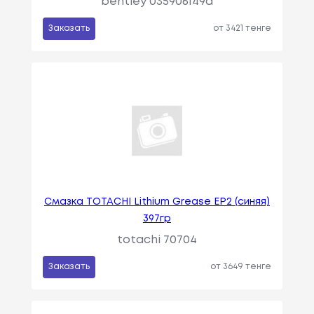
bentley 035906149a
Заказать
от 3421 тенге
Смазка TOTACHI Lithium Grease EP2 (синяя)
397гр
totachi 70704
Заказать
от 3649 тенге