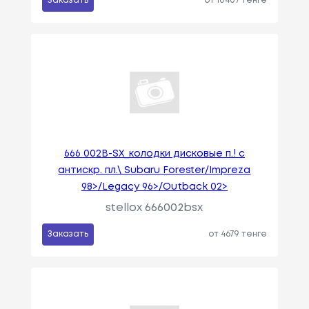
Заказать
от 10407 тенге
666 002B-SX_колодки дисковые п.! с
антискр. пл.\ Subaru Forester/Impreza
98>/Legacy 96>/Outback 02>
stellox 666002bsx
Заказать
от 4679 тенге