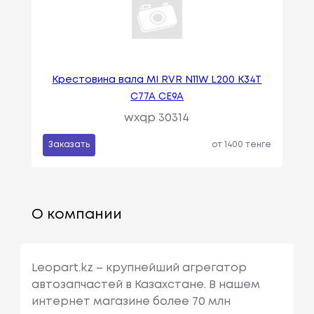
Крестовина вала MI RVR N11W L200 K34T
C77A CE9A
wxqp 30314
Заказать
от 1400 тенге
О компании
Leopart.kz – крупнейший агрегатор
автозапчастей в Казахстане. В нашем
интернет магазине более 70 млн