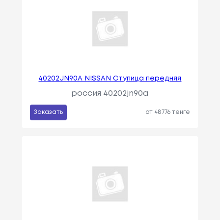
40202JN90A NISSAN Ступица передняя
россия 40202jn90a
Заказать
от 48776 тенге