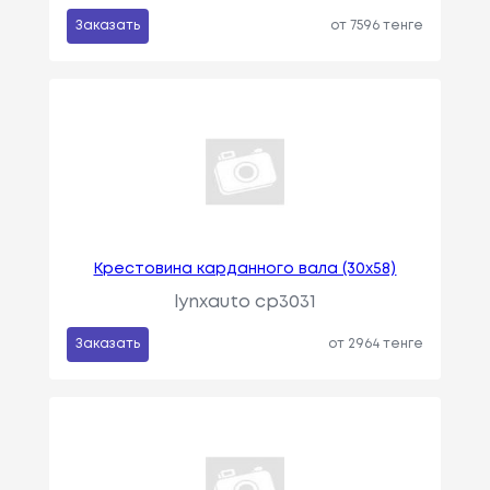
Заказать
от 7596 тенге
Крестовина карданного вала (30x58)
lynxauto cp3031
Заказать
от 2964 тенге