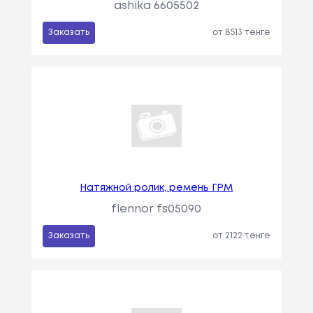
ashika 6605502
Заказать
от 8513 тенге
Натяжной ролик, ремень ГРМ
flennor fs05090
Заказать
от 2122 тенге