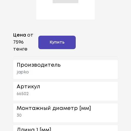
Цена
от
7596
Купить
тенге
Производитель
japko
Артикул
66502
Монтажный диаметр [мм]
30
Длина 1 [мм]