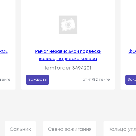
RCE
Рычаг независимой подвески
ФО
колеса, подвеска колеса
lemforder 3494201
 тенге
Заказать
от 41782 тенге
Зак
Сальник
Свеча зажигания
Кольцо уп