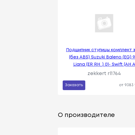
Подшипник ступицы комплект з
(без ABS) Suzuki Baleno (EG) 9
Liana (ER RH_) 01- Swift (AH 
zekkert rl1764
Заказать
от 9383
О производителе