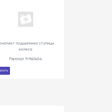
омплект подшипника ступицы
колеса
flennor fr961604
азать