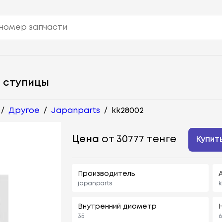
 ступицы
/
Другое
/
Japanparts
/
kk28002
Цена
от 30777 тенге
Купит
Производитель
japanparts
k
Внутренний диаметр
35
6