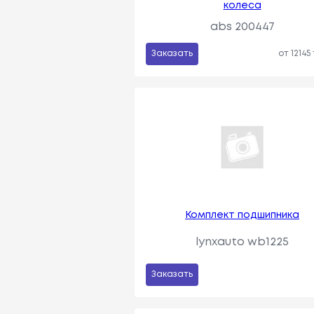
колеса
abs 200447
Заказать
от 12145
Комплект подшипника
lynxauto wb1225
Заказать