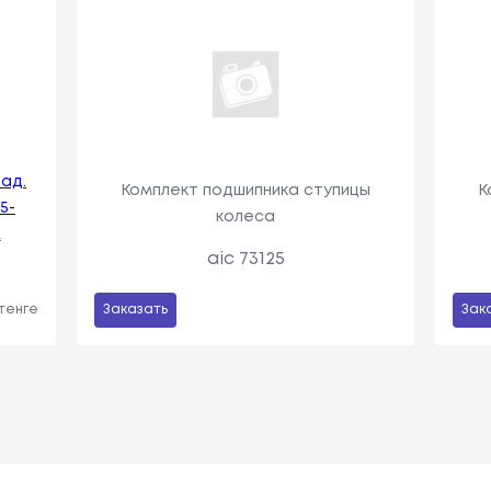
ад.
Комплект подшипника ступицы
К
5-
колеса
A
aic 73125
 тенге
Заказать
Зак