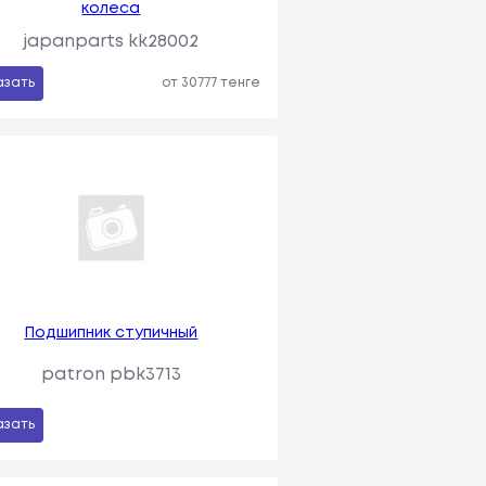
колеса
japanparts kk28002
азать
от 30777 тенге
Подшипник ступичный
patron pbk3713
азать