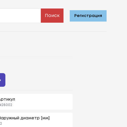
Поиск
Регистрация
ь
Артикул
k28002
Наружный диаметр [мм]
2