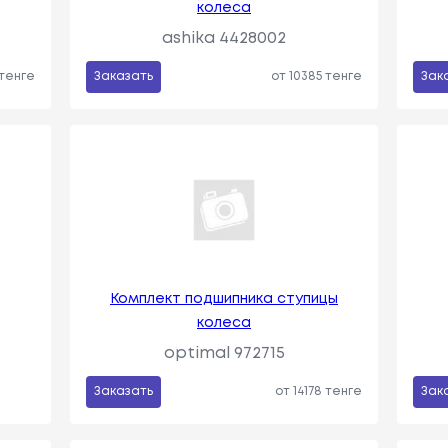
колеса
ashika 4428002
 тенге
Заказать
от 10385 тенге
Зак
Комплект подшипника ступицы
колеса
optimal 972715
Заказать
от 14178 тенге
Зак