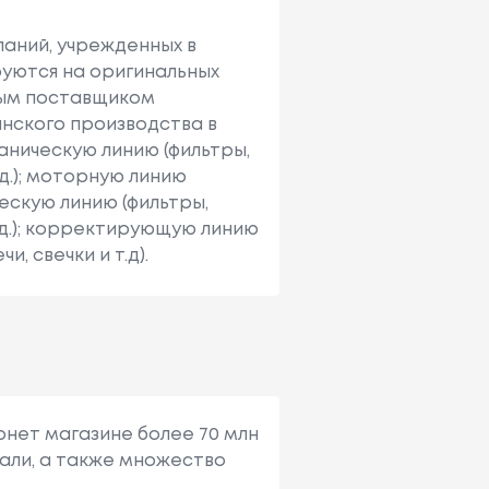
паний, учрежденных в
руются на оригинальных
вным поставщиком
анского производства в
аническую линию (фильтры,
д.); моторную линию
ескую линию (фильтры,
.д.); корректирующую линию
и, свечки и т.д).
рнет магазине более 70 млн
али, а также множество