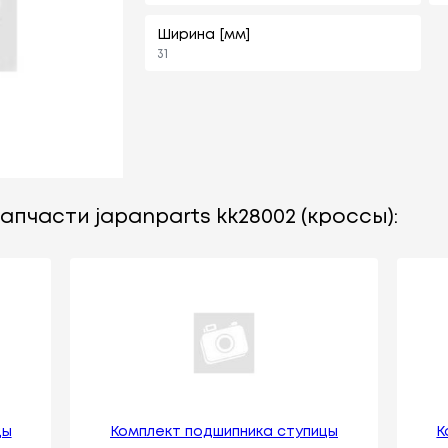
Ширина [мм]
31
апчасти japanparts kk28002 (кроссы):
цы
Комплект подшипника ступицы
К