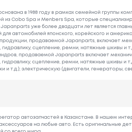
основана в 1988 году в рамках семейной группы ком
щей из Cobo Spa и Menbers Spa, которые специализи
. Japanparts уже более двадцати лет является гла
 для автомобилей японского, корейского и америк
продукции, продаваемой Japanparts, включает мех
 гидравлику, сцепление, ремни, натяжные шкивы и т.
линдров, продаваемой Japanparts включает механич
 гидравлику, сцепление, ремни, натяжные шкивы и т
 и т.д.); электрическую (двигатели, генераторы, свеч
грегатор автозапчастей в Казахстане. В нашем инте
аксессуаров на любые авто. Есть оригинальные дет
й со всего мира.