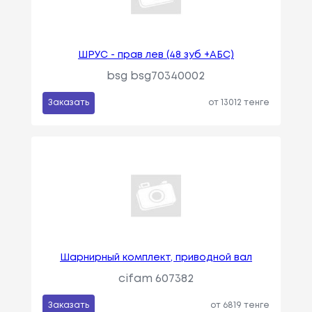
ШРУС - прав лев (48 зуб +АБС)
bsg bsg70340002
Заказать
от 13012 тенге
Шарнирный комплект, приводной вал
cifam 607382
Заказать
от 6819 тенге