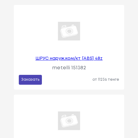
ШРУС наруж.ком/кт [ABS] 48z
metelli 151382
Заказать
от 11236 тенге