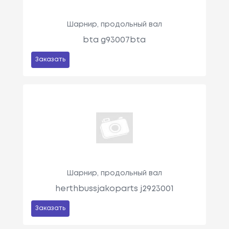
Шарнир, продольный вал
bta g93007bta
Заказать
Шарнир, продольный вал
herthbussjakoparts j2923001
Заказать