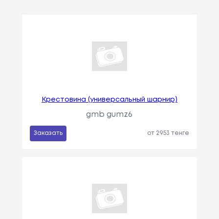
Крестовина (универсальный шарнир)
gmb gumz6
Заказать
от 2953 тенге