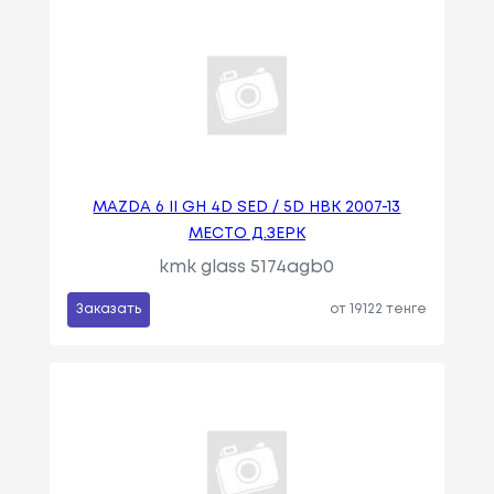
MAZDA 6 II GH 4D SED / 5D HBK 2007-13
МЕСТО Д.ЗЕРК
kmk glass 5174agb0
Заказать
от 19122 тенге