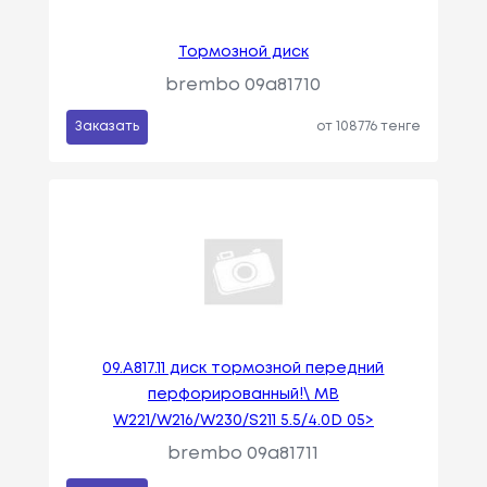
Тормозной диск
brembo 09a81710
Заказать
от 108776 тенге
09.A817.11 диск тормозной передний
перфорированный!\ MB
W221/W216/W230/S211 5.5/4.0D 05>
brembo 09a81711