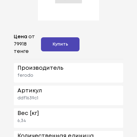
Цена
от
79918
Купить
тенге
Производитель
ferodo
Артикул
ddf1639c1
Вес [кг]
6,34
Количественная единица