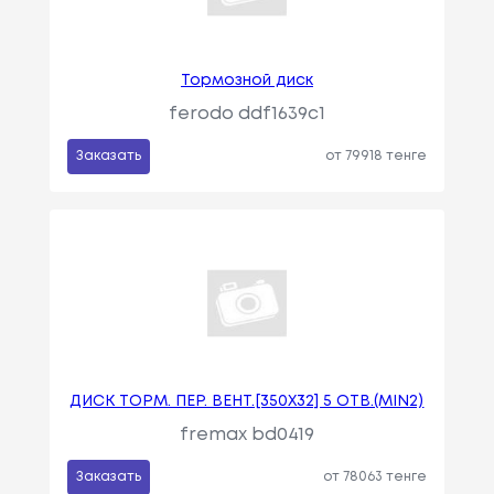
Тормозной диск
ferodo ddf1639c1
Заказать
от 79918 тенге
ДИСК ТОРМ. ПЕР. ВЕНТ.[350X32] 5 ОТВ.(MIN2)
fremax bd0419
Заказать
от 78063 тенге