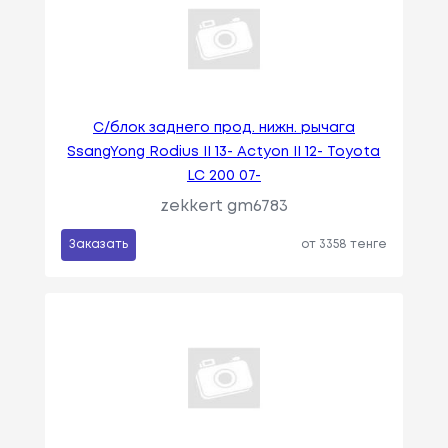
С/блок заднего прод. нижн. рычага
SsangYong Rodius II 13- Actyon II 12- Toyota
LC 200 07-
zekkert gm6783
Заказать
от 3358 тенге