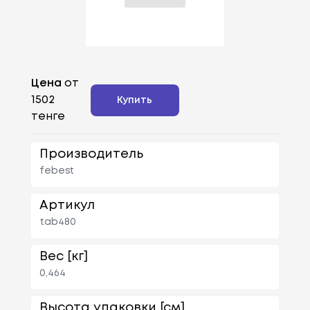
Цена
от
1502
Купить
тенге
Производитель
febest
Артикул
tab480
Вес [кг]
0,464
Высота упаковки [см]