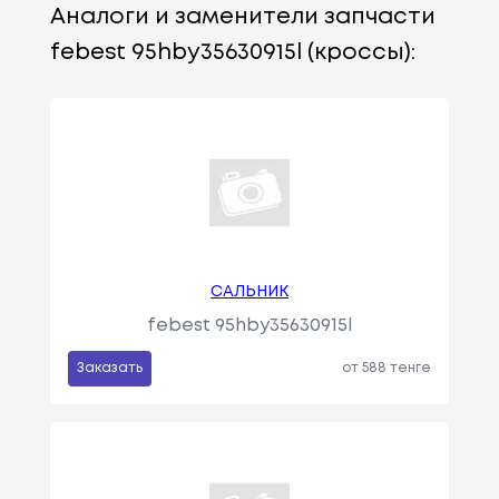
Аналоги и заменители запчасти
febest 95hby35630915l (кроссы):
САЛЬНИК
febest 95hby35630915l
Заказать
от 588 тенге