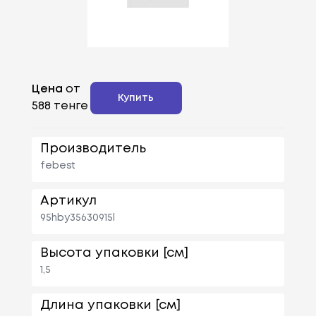
Цена
от
Купить
588 тенге
Производитель
febest
Артикул
95hby35630915l
Высота упаковки [см]
1,5
Длина упаковки [см]