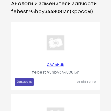
Аналоги и заменители запчасти
febest 95hby34480813r (кроссы):
САЛЬНИК
febest 95hby34480813r
Заказать
от 656 тенге