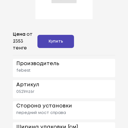
Цена
от
2353
Купить
тенге
Производитель
febest
Артикул
0521mz6r
Сторона установки
передний мост справа
Ширина упаковки [см]