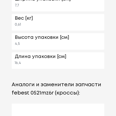
7,7
Вес [кг]
0,61
Высота упаковки [см]
4,5
Длина упаковки [см]
16,4
Аналоги и заменители запчасти
febest 0521mz6r (кроссы):