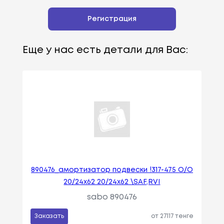
Регистрация
Еще у нас есть детали для Вас:
890476_амортизатор подвески !317-475 O/O
20/24x62 20/24x62 \SAF,RVI
sabo 890476
Заказать
от 27117 тенге