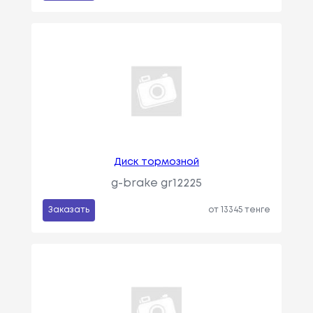
Диск тормозной
g-brake gr12225
Заказать
от 13345 тенге