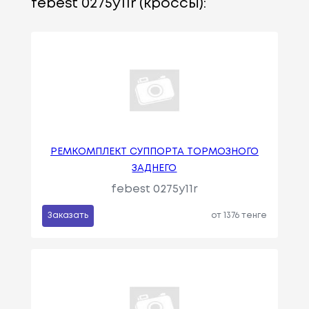
febest 0275y11r (кроссы):
РЕМКОМПЛЕКТ СУППОРТА ТОРМОЗНОГО
ЗАДНЕГО
febest 0275y11r
Заказать
от 1376 тенге