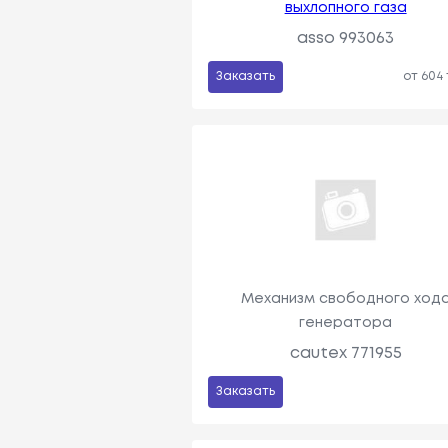
выхлопного газа
asso 993063
Заказать
от 604
Механизм свободного ход
генератора
cautex 771955
Заказать