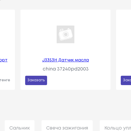
орт
J3353H Датчик масла
china 37240pd2003
 тенге
Заказать
Зак
Сальник
Свеча зажигания
Кольцо уп