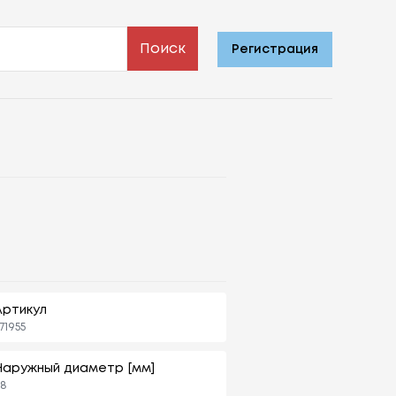
Поиск
Регистрация
Артикул
71955
Наружный диаметр [мм]
68