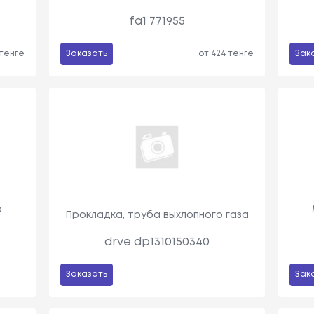
fa1 771955
 тенге
Заказать
от 424 тенге
Зак
а
Прокладка, труба выхлопного газа
drve dp1310150340
Заказать
Зак