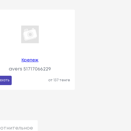
Крепеж
avers 51717066229
азать
от 137 тенге
лотнительное