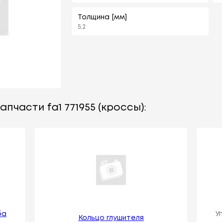
Толщина [мм]
5,2
пчасти fa1 771955 (кроссы):
ба
У
Кольцо глушителя