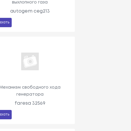
выхлопного газа
autogem ceg213
азать
Механизм свободного хода
генератора
faresa 32569
азать