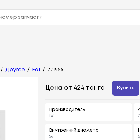
/
Другое
/
Fa1
/
771955
Цена
от 424 тенге
Купить
Производитель
fa1
7
Внутренний диаметр
56