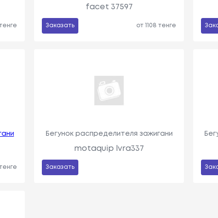
facet 37597
 тенге
Заказать
от 1108 тенге
Зак
гани
Бегунок распределителя зажигани
Бег
motaquip lvra337
 тенге
Заказать
Зак