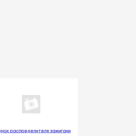
унок распределителя зажигани