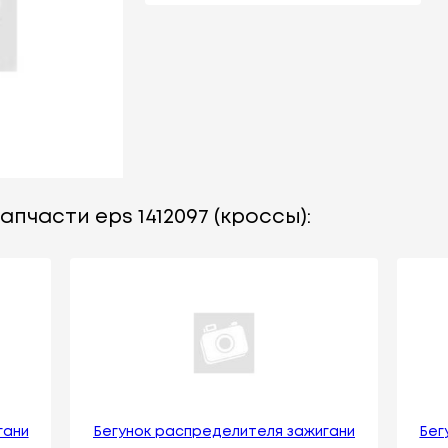
пчасти eps 1412097 (кроссы):
гани
Бегунок распределителя зажигани
Бег