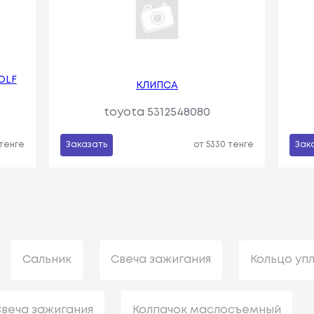
OLF
КЛИПСА
toyota 5312548080
 тенге
Заказать
от 5330 тенге
Зак
Сальник
Свеча зажигания
Кольцо уп
веча зажигания
Колпачок маслосъемный