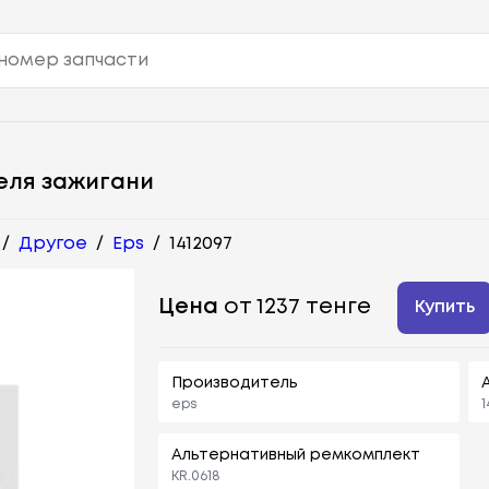
еля зажигани
/
Другое
/
Eps
/
1412097
Цена
от 1237 тенге
Купить
Производитель
eps
1
Альтернативный ремкомплект
KR.0618