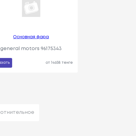
Основная фара
general motors 96175343
азать
от 14658 тенге
лотнительное