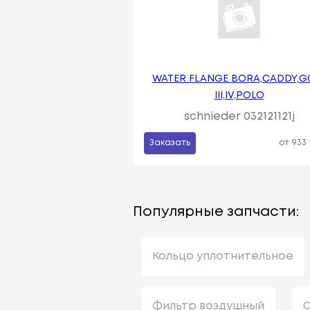
WATER FLANGE BORA,CADDY,G
III,IV,POLO
schnieder 032121121j
Заказать
от 933
Популярные запчасти:
Кольцо уплотнительное
Фильтр воздушный
С