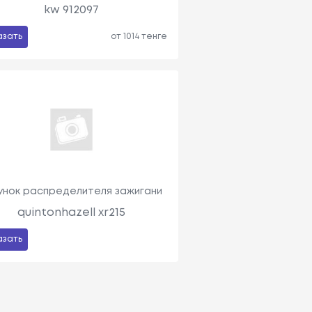
kw 912097
азать
от 1014 тенге
унок распределителя зажигани
quintonhazell xr215
азать