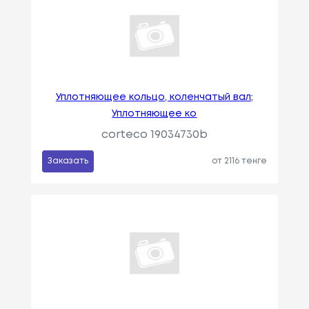
Уплотняющее кольцо, коленчатый вал;
Уплотняющее ко
corteco 19034730b
Заказать
от 2116 тенге