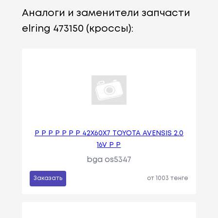
Аналоги и заменители запчасти
elring 473150 (кроссы):
Р Р Р Р Р Р Р 42X60X7 TOYOTA AVENSIS 2.0
16V Р Р
bga os5347
Заказать
от 1003 тенге