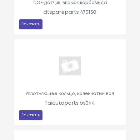
NOx-датчик, впрыск карбамида
dtspareparts 473150
Заказать
Уплотняющее кольцо, коленчатый вал
faiautoparts os344
Заказать