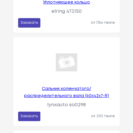
Уплотняющее кольцо
elring 473150
Заказать
от 1764 тенге
Сальник коленчатого/
распределительного вала (60x42x7-R)
lynxauto so0298
Заказать
от 392 тенге