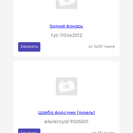
Задний фонарь
tyc 110462012
Заказать
от 26757 тенге
Шайба форсунки [дизель]
elwisroyal 9305501