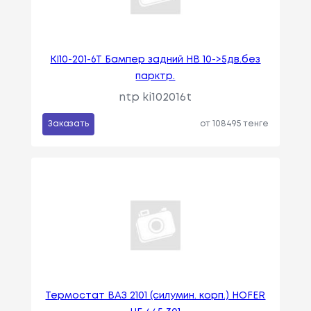
KI10-201-6T Бампер задний HB 10->5дв.без
парктр.
ntp ki102016t
Заказать
от 108495 тенге
Термостат ВАЗ 2101 (силумин. корп.) HOFER