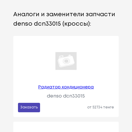
Аналоги и заменители запчасти
denso dcn33015 (кроссы):
Радиатор кондиционера
denso dcn33015
Заказать
от 52734 тенге