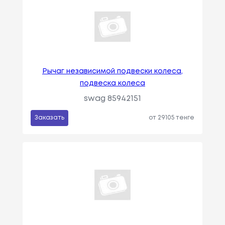
Рычаг независимой подвески колеса,
подвеска колеса
swag 85942151
Заказать
от 29105 тенге