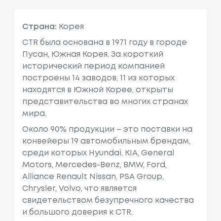
Honda
Prelude Iv (bb_)
Объем: 1997
Страна:
Корея
См3, Мощн
Ость: 133 Л.
CTR была основана в 1971 году в городе
С. / 98 КВт.
Пусан, Южная Корея. За короткий
исторический период компанией
Honda
Accord V (ce, Cf
Объем: 1997
построены 14 заводов, 11 из которых
_, Cd)
См3, Мощн
находятся в Южной Корее, открыты
Ость: 131 Л.
представительства во многих странах
С. / 96 КВт.
мира.
Около 90% продукции – это поставки на
Honda
Shuttle (ra)
Объем: 225
конвейеры 19 автомобильным брендам,
4 См3, Мощ
среди которых Hyundai, KIA, General
Ность: 150
Motors, Mercedes-Benz, BMW, Ford,
Л.с. / 110 КВ
Alliance Renault Nissan, PSA Group,
Т.
Chrysler, Volvo, что является
Honda
Accord V (ce, Cf
Объем: 2156
свидетельством безупречного качества
_, Cd)
См3, Мощн
и большого доверия к CTR.
Ость: 150 Л.