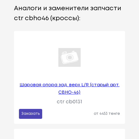
Аналоги и заменители запчасти
ctr cbho46 (кроссы):
Шаровая опора зад. верх L/R (старый арт.
CBHO-46)
ctr cb0131
Заказать
от 4453 тенге