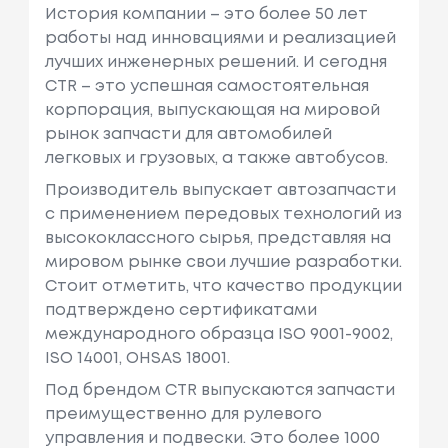
История компании – это более 50 лет
С. / 110 КВт.
работы над инновациями и реализацией
лучших инженерных решений. И сегодня
Honda
Prelude Iv (bb_)
Объем: 2157
CTR – это успешная самостоятельная
См3, Мощн
корпорация, выпускающая на мировой
Ость: 185 Л.
рынок запчасти для автомобилей
С. / 136 КВт.
легковых и грузовых, а также автобусов.
Honda
Accord V (ce, Cf
Объем: 1994
Производитель выпускает автозапчасти
_, Cd)
См3, Мощн
с применением передовых технологий из
Ость: 105 Л.
высококлассного сырья, представляя на
С. / 77 КВт.
мировом рынке свои лучшие разработки.
Стоит отметить, что качество продукции
Honda
Shuttle (ra)
Объем: 2156
подтверждено сертификатами
См3, Мощн
международного образца ISO 9001-9002,
Ость: 150 Л.
ISO 14001, OHSAS 18001.
С. / 110 КВт.
Под брендом CTR выпускаются запчасти
преимущественно для рулевого
управления и подвески. Это более 1000