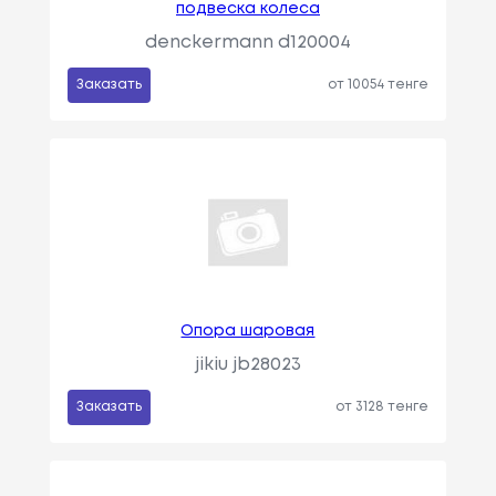
подвеска колеса
denckermann d120004
Заказать
от 10054 тенге
Опора шаровая
jikiu jb28023
Заказать
от 3128 тенге