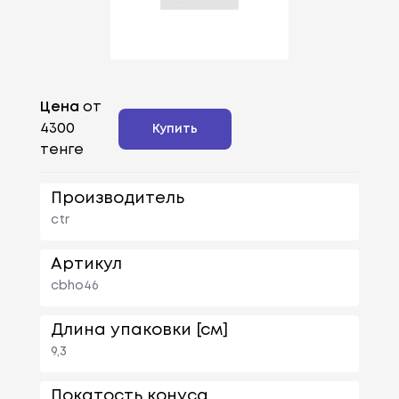
Цена
от
4300
Купить
тенге
Производитель
ctr
Артикул
cbho46
Длина упаковки [см]
9,3
Покатость конуса