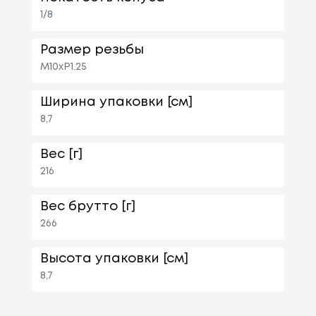
1/8
Размер резьбы
M10xP1.25
Ширина упаковки [см]
8,7
Вес [г]
216
Вес брутто [г]
266
Высота упаковки [см]
8,7