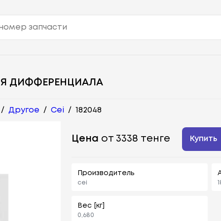
НЯ ДИФФЕРЕНЦИАЛА
/
Другое
/
Cei
/
182048
Цена
от 3338 тенге
Купить
Производитель
cei
1
Вес [кг]
0,680