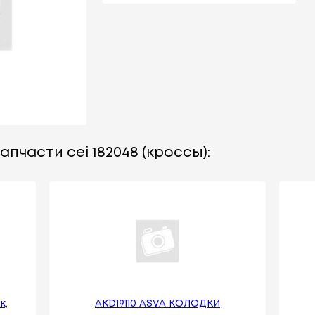
пчасти cei 182048 (кроссы):
к,
AKD19110 ASVA КОЛОДКИ