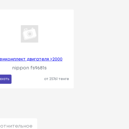
емкомплект двигателя >2000
nippon fs9681s
азать
от 25761 тенге
лотнительное