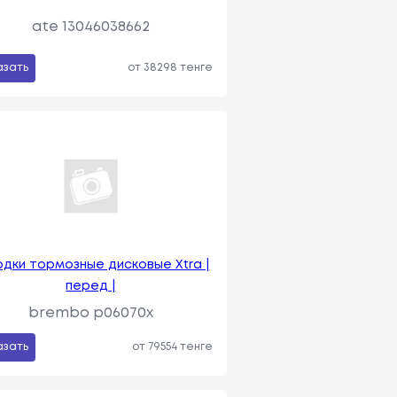
ate 13046038662
азать
от 38298 тенге
одки тормозные дисковые Xtra |
перед |
brembo p06070x
азать
от 79554 тенге