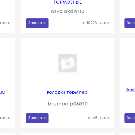
ТОРМОЗНЫЕ
asva akd19110
 тенге
Заказать
от 10228 тенге
Зак
Кол
IC
Колодки торм.пер.
brembo p06070
 тенге
Заказать
от 65 тенге
Зак