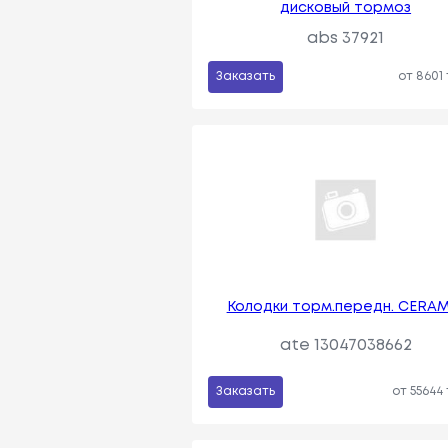
дисковый тормоз
abs 37921
Заказать
от 8601
Колодки торм.передн. CERAM
ate 13047038662
Заказать
от 55644