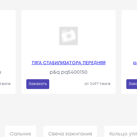
ТЯГА СТАБИЛИЗАТОРА ПЕРЕДНЯЯ
р
u
p&q pq5400150
 тенге
Заказать
от 3497 тенге
Зак
Сальник
Свеча зажигания
Кольцо уп