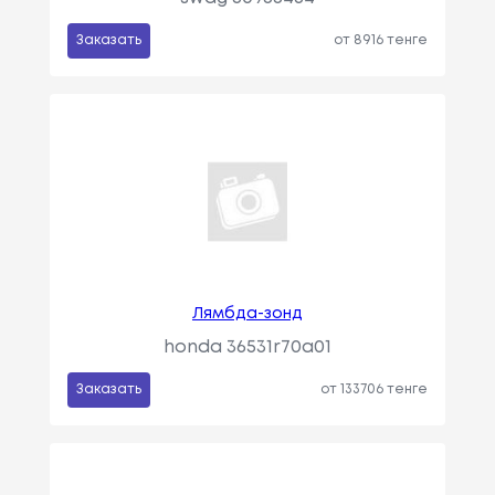
Заказать
от 8916 тенге
Лямбда-зонд
honda 36531r70a01
Заказать
от 133706 тенге