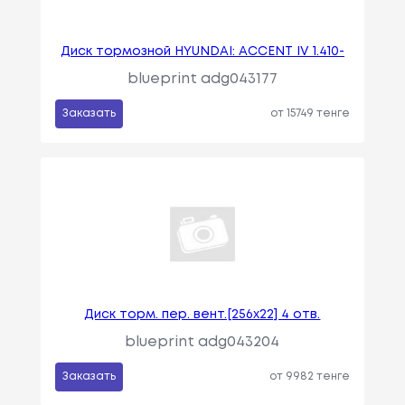
Диск тормозной HYUNDAI: ACCENT IV 1.410-
blueprint adg043177
Заказать
от 15749 тенге
Диск торм. пер. вент.[256x22] 4 отв.
blueprint adg043204
Заказать
от 9982 тенге