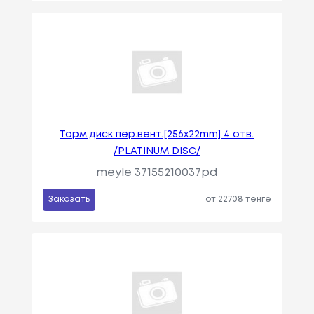
Торм.диск пер.вент.[256x22mm] 4 отв.
/PLATINUM DISC/
meyle 37155210037pd
Заказать
от 22708 тенге