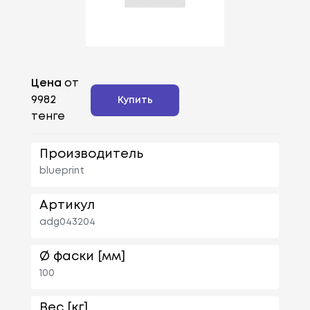
Цена
от
9982
Купить
тенге
Производитель
blueprint
Артикул
adg043204
Ø фаски [мм]
100
Вес [кг]