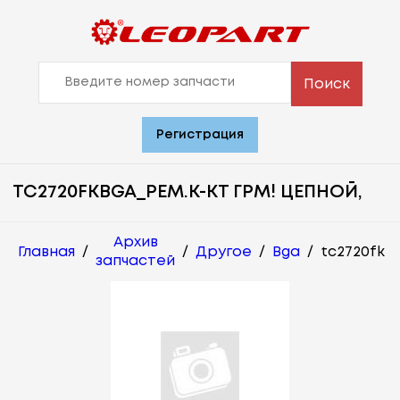
Поиск
Регистрация
TC2720FKBGA_РЕМ.К-КТ ГРМ! ЦЕПНОЙ,
Архив
Главная
/
/
Другое
/
Bga
/
tc2720fk
запчастей