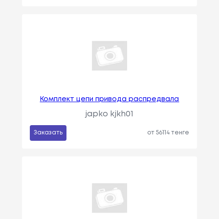
Комплект цепи привода распредвала
japko kjkh01
Заказать
от 56114 тенге