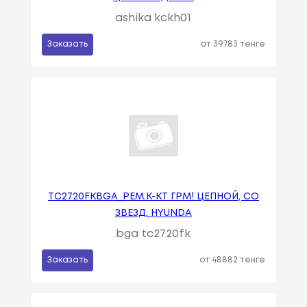
ashika kckh01
Заказать
от 39783 тенге
TC2720FKBGA_РЕМ.К-КТ ГРМ! ЦЕПНОЙ, CО
ЗВЕЗД. HYUNDA
bga tc2720fk
Заказать
от 48882 тенге