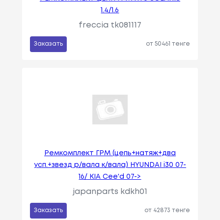
1.4/1.6
freccia tk081117
Заказать
от 50461 тенге
Ремкомплект ГРМ (цепь+натяж+два
усп.+звезд р/вала к/вала) HYUNDAI i30 07-
16/ KIA Cee'd 07->
japanparts kdkh01
Заказать
от 42873 тенге