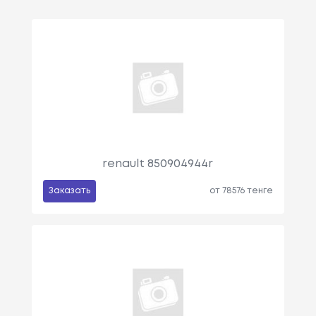
renault 850904944r
Заказать
от 78576 тенге