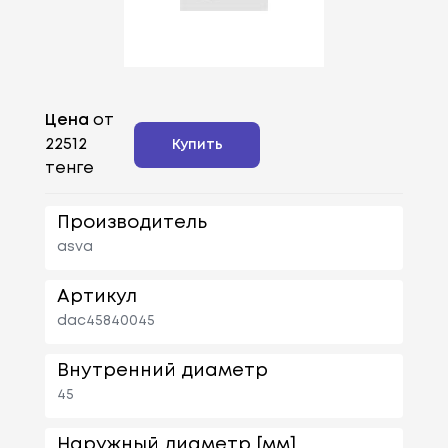
Цена
от
22512
Купить
тенге
Производитель
asva
Артикул
dac45840045
Внутренний диаметр
45
Наружный диаметр [мм]