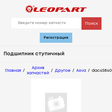
Поиск
Регистрация
Подшипник ступичный
Архив
Главная
/
/
Другое
/
Asva
/
dac45840
запчастей