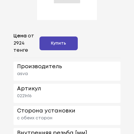
Цена
от
2924
Купить
тенге
Производитель
asva
Артикул
0221n16
Сторона установки
с обеих сторон
Внутренняя резьба [мм]