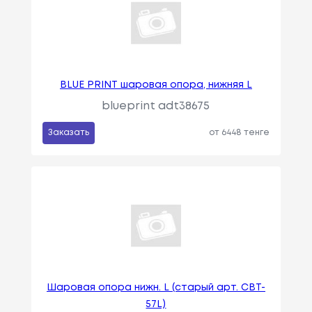
BLUE PRINT шаровая опора, нижняя L
blueprint adt38675
Заказать
от 6448 тенге
Шаровая опора нижн. L (старый арт. CBT-
57L)