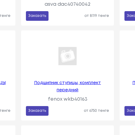
asva dac40740042
 тенге
Заказать
от 8119 тенге
Зак
ЦЫ
Подшипник ступицы, комплект
П
передний
fenox wkb40163
 тенге
Заказать
от 6750 тенге
Зак