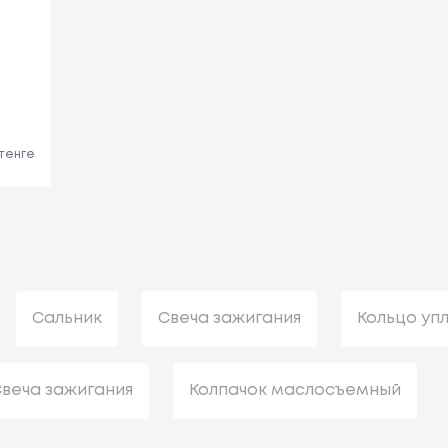
 тенге
Сальник
Свеча зажигания
Кольцо уп
веча зажигания
Колпачок маслосъемный