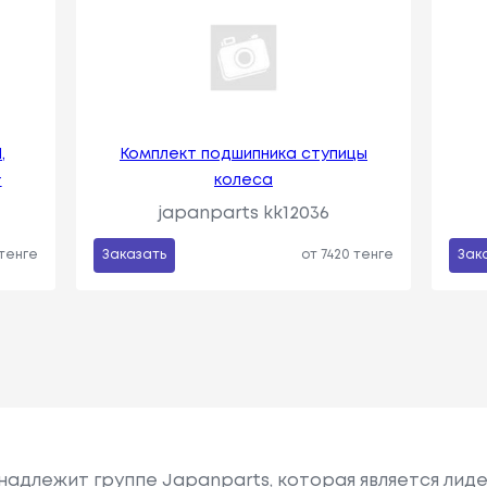
,
Комплект подшипника ступицы
#
колеса
japanparts kk12036
 тенге
Заказать
от 7420 тенге
Зак
надлежит группе Japanparts, которая является лид