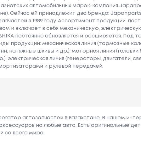
 азиатских автомобильных марок. Компания Japanp
оне). Сейчас ей принадлежит два бренда: Japanparts
запчастей в 1989 году. Ассортимент продукции, пос
вом и включает в себя механическую, электрическу
HIKA постоянно обновляется и расширяется. Под т
ды продукции: механическая линия (тормозные коло
ни, натяжные шкивы и др.); моторная линия (головки
); электрическая линия (генераторы, двигатели, све
амортизаторами и рулевой передачей.
грегатор автозапчастей в Казахстане. В нашем инте
аксессуаров на любые авто. Есть оригинальные дет
й со всего мира.