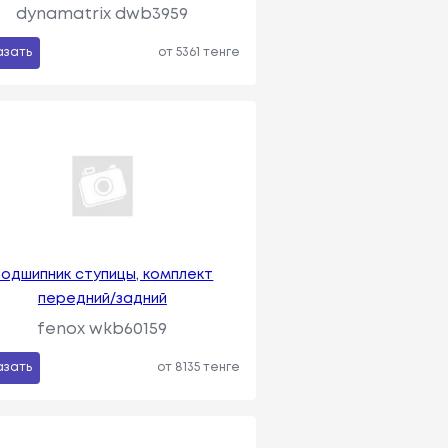
dynamatrix dwb3959
азать
от 5361 тенге
одшипник ступицы, комплект
передний/задний
fenox wkb60159
азать
от 8135 тенге