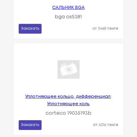
САЛЬНИК BGA
bga os5381
Заказать
от 3465 тенге
Уплотняющее кольцо, дифференциал;
Уплотняющее коль
corteco 19035193b
Заказать
от 4136 тенге