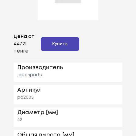
Цена
от
44721
Купить
тенге
Производитель
japanparts
Артикул
pq2005
Диаметр [мм]
62
Общая высота [мм]