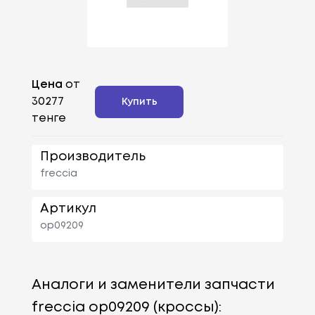
Цена
от
30277
Купить
тенге
Производитель
freccia
Артикул
op09209
Аналоги и заменители запчасти
freccia op09209 (кроссы):